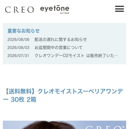
1DAY UV MOIST
1DAY UV MOIST
30枚入り
90枚入り
重要なお知らせ
ワンデーUVモイスト 30枚入り
ワンデーUVモイスト 90枚入り
配送の遅れに関するお知らせ
2026/08/06
お盆期間中の営業について
2026/08/03
クレオワンデーO2モイスト は販売終了いたしました。
2026/07/31
瞳にフィットする高コスパレンズ。
クレオの
瞳にフィットする高コスパレンズ。
クレオの
【送料無料】クレオモイストスーペリアワンデ
定番。
定番。
ー 30枚 2箱
詳細を見る
詳細を見る
購入する
購入する