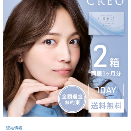
MOIST
1DAY
O2 MOIST
SUPERIOR 1DAY
モイストスーペリアワンデー
旧 ワンデーO2モイスト
こだわりのシリコーン素材で、
いつ
うるおいとなめらかさを両立させた、
つけ心
もより上質なクレオ。
地の良いシリコーンハイドロゲル素材。
詳細を見る
詳細を見る
購入する
購入する
1DAY
UV RING
2WEEK
UV MOIST
ワンデーUVリング
2ウィークUVモイスト
販売情報