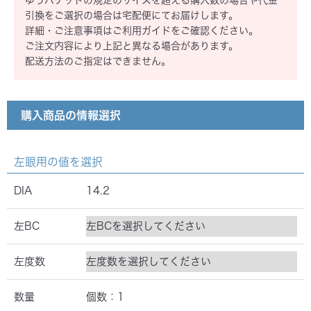
ゆうパケットの規定のサイズを超える購入数の場合や代金
瞳の健康に必要な酸素をたっぷり通す、
シリ
コーンハイドロゲル素材。
引換をご選択の場合は宅配便にてお届けします。
詳細・ご注意事項はご利用ガイドをご確認ください。
詳細を見る
ご注文内容により上記と異なる場合があります。
配送方法のご指定はできません。
購入する
購入商品の情報選択
CREO MOIST
クレオモイスト
左眼用の値を選択
購入する
DIA
14.2
左BC
CREO CARE
左度数
クレオケア
数量
個数：
1
購入する