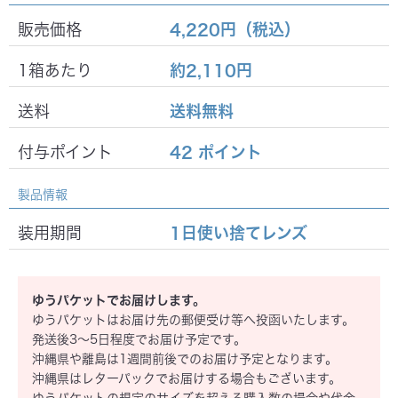
販売価格
4,220円
（税込）
1箱あたり
約2,110円
もっとわたしらしい瞳へ。
魅力を引き出すカ
うるおいベールで、
気持ちよく、快適。
送料
送料無料
ラコン。
付与ポイント
42 ポイント
詳細を見る
詳細を見る
購入する
購入する
製品情報
装用期間
1日使い捨てレンズ
2WEEK
O2 MOIST
2ウィークO2モイスト
ゆうパケットでお届けします。
ゆうパケットはお届け先の郵便受け等へ投函いたします。
発送後3～5日程度でお届け予定です。
沖縄県や離島は1週間前後でのお届け予定となります。
沖縄県はレターパックでお届けする場合もございます。