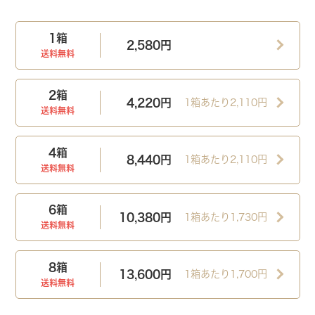
MOIST
1DAY
O2 MOIST
SUPERIOR 1DAY
1箱
2,580円
モイストスーペリアワンデー
旧 ワンデーO2モイスト
送料無料
2箱
4,220円
1箱あたり2,110円
送料無料
4箱
こだわりのシリコーン素材で、
いつ
うるおいとなめらかさを両立させた、
つけ心
8,440円
1箱あたり2,110円
もより上質なクレオ。
地の良いシリコーンハイドロゲル素材。
送料無料
詳細を見る
詳細を見る
6箱
10,380円
1箱あたり1,730円
送料無料
購入する
購入する
8箱
1DAY
UV RING
2WEEK
UV MOIST
13,600円
1箱あたり1,700円
送料無料
ワンデーUVリング
2ウィークUVモイスト