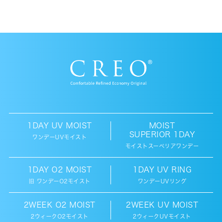
もっとわたしらしい瞳へ。
魅力を引き出すカ
うるおいベールで、
気持ちよく、快適。
ラコン。
詳細を見る
詳細を見る
購入する
購入する
1DAY UV MOIST
MOIST
SUPERIOR 1DAY
2WEEK
O2 MOIST
ワンデーUVモイスト
モイストスーペリアワンデー
2ウィークO2モイスト
1DAY O2 MOIST
1DAY UV RING
旧 ワンデーO2モイスト
ワンデーUVリング
2WEEK O2 MOIST
2WEEK UV MOIST
2ウィークO2モイスト
2ウィークUVモイスト