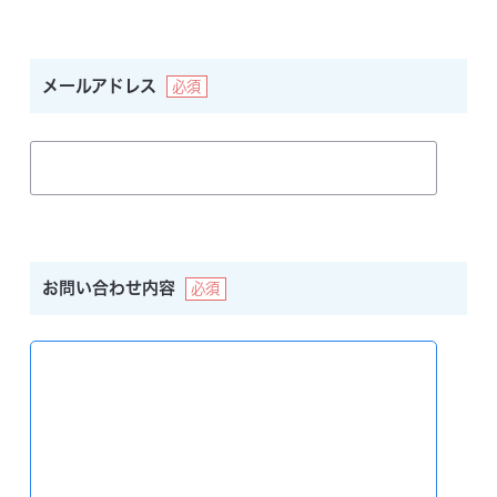
詳細を見る
詳細を見る
メールアドレス
購入する
購入する
1DAY
UV RING
2WEEK
UV MOIST
ワンデーUVリング
2ウィークUVモイスト
お問い合わせ内容
もっとわたしらしい瞳へ。
魅力を引
うるおいベールで、
気持ちよく、快
き出すカラコン。
適。