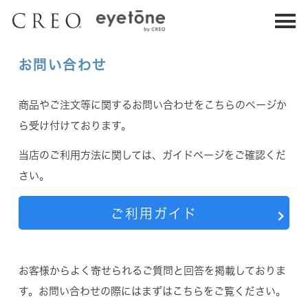
お問い合わせ
商品やご注文等に関するお問い合わせをこちらのページか
1DAY UV MOIST
1DAY UV MOIST
ら受け付けております。
30枚入り
90枚入り
ワンデーUVモイスト 30枚入り
ワンデーUVモイスト 90枚入り
当店のご利用方法に関しては、ガイドページをご確認くだ
さい。
ご利用ガイド
瞳にフィットする高コスパレンズ。
瞳にフィットする高コスパレンズ。
お客様からよく寄せられるご質問と回答を掲載しておりま
クレオの定番。
クレオの定番。
す。お問い合わせの際にはまずはこちらをご覧ください。