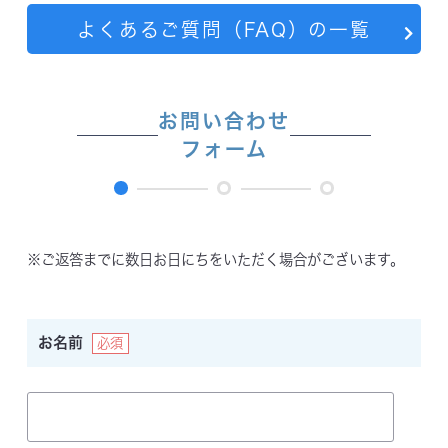
詳細を見る
詳細を見る
よくあるご質問（FAQ）の一覧
購入する
購入する
お問い合わせ
フォーム
MOIST
1DAY
O2 MOIST
内容入力
内容確認
送信完了
SUPERIOR 1DAY
モイストスーペリアワンデー
旧 ワンデーO2モイスト
※ご返答までに数日お日にちをいただく場合がございます。
お名前
こだわりのシリコーン素材で、
いつ
うるおいとなめらかさを両立させ
もより上質なクレオ。
た、
つけ心地の良いシリコーンハイ
ドロゲル素材。