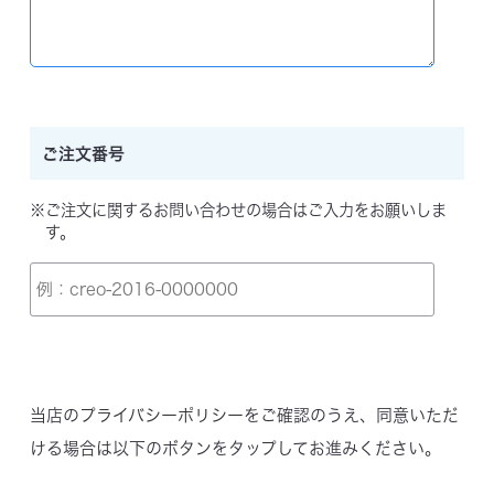
詳細を見る
詳細を見る
購入する
購入する
ご注文番号
2WEEK
O2 MOIST
※ご注文に関するお問い合わせの場合はご入力をお願いしま
す。
2ウィークO2モイスト
瞳の健康に必要な酸素をたっぷり通
当店の
プライバシーポリシー
をご確認のうえ、同意いただ
す、
シリコーンハイドロゲル素材。
ける場合は以下のボタンをタップしてお進みください。
詳細を見る