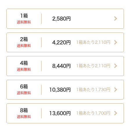
MOIST
1DAY
O2 MOIST
SUPERIOR 1DAY
1箱
2,580円
モイストスーペリアワンデー
旧 ワンデーO2モイスト
送料無料
2箱
4,220円
1箱あたり2,110円
送料無料
4箱
こだわりのシリコーン素材で、
いつ
うるおいとなめらかさを両立させた、
つけ心
8,440円
1箱あたり2,110円
もより上質なクレオ。
地の良いシリコーンハイドロゲル素材。
送料無料
詳細を見る
詳細を見る
6箱
10,380円
1箱あたり1,730円
送料無料
購入する
購入する
8箱
1DAY
UV RING
2WEEK
UV MOIST
13,600円
1箱あたり1,700円
送料無料
ワンデーUVリング
2ウィークUVモイスト