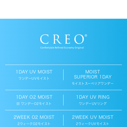
もっとわたしらしい瞳へ。
魅力を引き出すカ
うるおいベールで、
気持ちよく、快適。
ラコン。
詳細を見る
詳細を見る
購入する
購入する
1DAY UV MOIST
MOIST
SUPERIOR 1DAY
2WEEK
O2 MOIST
ワンデーUVモイスト
モイストスーペリアワンデー
2ウィークO2モイスト
1DAY O2 MOIST
1DAY UV RING
旧 ワンデーO2モイスト
ワンデーUVリング
2WEEK O2 MOIST
2WEEK UV MOIST
2ウィークO2モイスト
2ウィークUVモイスト